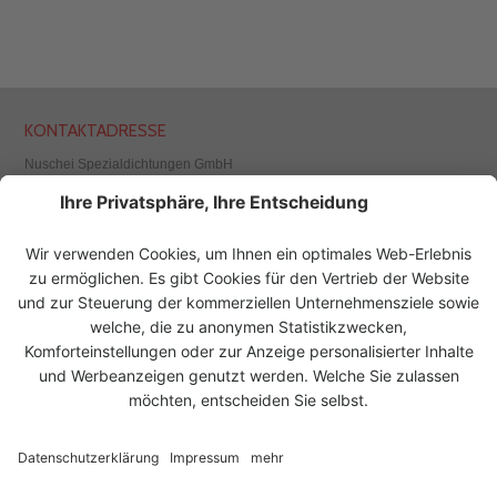
KONTAKTADRESSE
Nuschei Spezialdichtungen GmbH
Wallackgasse 7
1230 Wien, Österreich
Tel.
+43 1 523 62 07
Fax +43 1 526 65 87
office@nuschei.at
www.nuschei.at
UNSERE LÖSUNGEN FÜR
UNSERE PRODUKTE