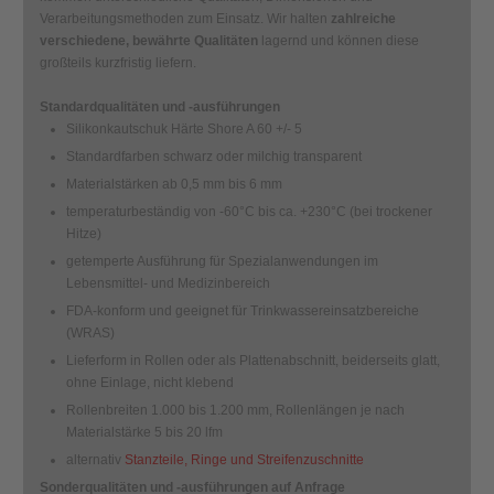
Verarbeitungsmethoden zum Einsatz. Wir halten
zahlreiche
verschiedene, bewährte Qualitäten
lagernd und können diese
großteils kurzfristig liefern.
Standardqualitäten und -ausführungen
Silikonkautschuk Härte Shore A 60 +/- 5
Standardfarben schwarz oder milchig transparent
Materialstärken ab 0,5 mm bis 6 mm
temperaturbeständig von -60°C bis ca. +230°C (bei trockener
Hitze)
getemperte Ausführung für Spezialanwendungen im
Lebensmittel- und Medizinbereich
FDA-konform und geeignet für Trinkwassereinsatzbereiche
(WRAS)
Lieferform in Rollen oder als Plattenabschnitt, beiderseits glatt,
ohne Einlage, nicht klebend
Rollenbreiten 1.000 bis 1.200 mm, Rollenlängen je nach
Materialstärke 5 bis 20 lfm
alternativ
Stanzteile, Ringe und Streifenzuschnitte
Sonderqualitäten und -ausführungen auf Anfrage