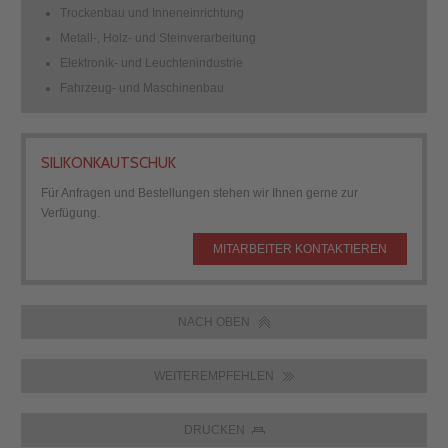
Trockenbau und Inneneinrichtung
Metall-, Holz- und Steinverarbeitung
Elektronik- und Leuchtenindustrie
Fahrzeug- und Maschinenbau
SILIKONKAUTSCHUK
Für Anfragen und Bestellungen stehen wir Ihnen gerne zur
Verfügung.
MITARBEITER KONTAKTIEREN
NACH OBEN
WEITEREMPFEHLEN
DRUCKEN