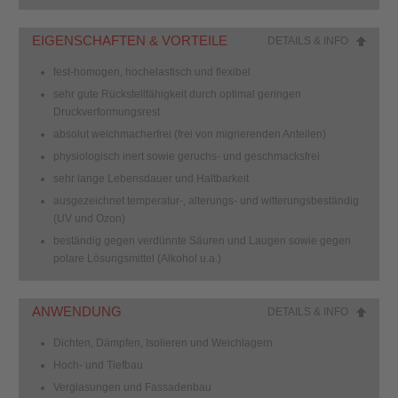
EIGENSCHAFTEN & VORTEILE
DETAILS & INFO
fest-homogen, hochelastisch und flexibel
sehr gute Rückstellfähigkeit durch optimal geringen
Druckverformungsrest
absolut weichmacherfrei (frei von migrierenden Anteilen)
physiologisch inert sowie geruchs- und geschmacksfrei
sehr lange Lebensdauer und Haltbarkeit
ausgezeichnet temperatur-, alterungs- und witterungsbeständig
(UV und Ozon)
beständig gegen verdünnte Säuren und Laugen sowie gegen
polare Lösungsmittel (Alkohol u.a.)
ANWENDUNG
DETAILS & INFO
Dichten, Dämpfen, Isolieren und Weichlagern
Hoch- und Tiefbau
Verglasungen und Fassadenbau