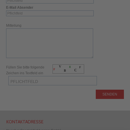
E-Mail Absender
Mitteilung
V
Füllen Sie bitte folgende
X
F
F
B
C
Zeichen ins Textfeld ein
SENDEN
KONTAKTADRESSE