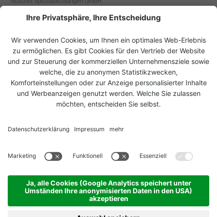
Nuschei Spezialdichtungen GmbH
Wallackgasse 7
1230 Wien, Österreich
Tel.
+43 1 523 62 07
Fax +43 1 526 65 87
office@nuschei.at
www.nuschei.at
UNSERE LÖSUNGEN FÜR
UNSERE PRODUKTE
ANWENDUNGSBEREICHE
© 2026 Nuschei Spezialdichtungen GmbH
Impressum
Sitemap
Datenschutz Einstellungen
produced by