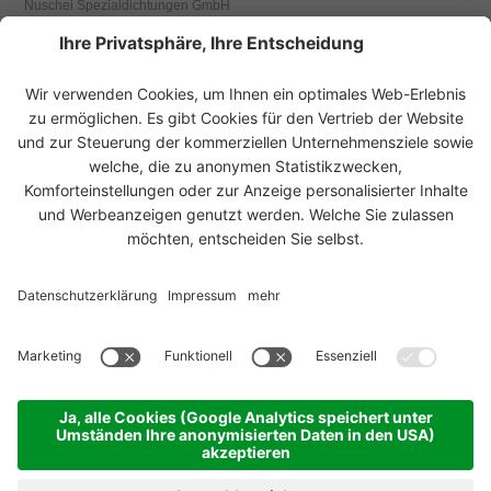
Nuschei Spezialdichtungen GmbH
Wallackgasse 7
1230 Wien, Österreich
Tel.
+43 1 523 62 07
Fax +43 1 526 65 87
office@nuschei.at
www.nuschei.at
UNSERE LÖSUNGEN FÜR
UNSERE PRODUKTE
ANWENDUNGSBEREICHE
© 2026 Nuschei Spezialdichtungen GmbH
Impressum
Sitemap
Datenschutz Einstellungen
produced by