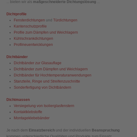
... bieten wir als
maßgeschneiderte Dichtungslösung
...
Dichtprofile
Fensterdichtungen
und
Türdichtungen
Kantenschutzprofile
Profile zum Dämpfen und Weichlagern
Kühlschrankdichtungen
Profilneuentwicklungen
Dichtbänder
Dichtbänder zur Glasauflage
Dichtbänder zum Dämpfen und Weichlagern
Dichtbänder für Hochtemperaturanwendungen
Stanzteile, Ringe und Streifenzuschnitte
Sonderfertigung von Dichtbändern
Dichtmassen
Versiegelung von Isolierglasfenstern
Kontaktklebstoffe
Montageklebebänder
Je nach dem
Einsatzbereich
und der individuellen
Beanspruchung
kommen unterschiedliche Qualitäten und Produkte zum Einsatz.