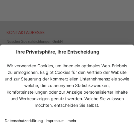
KONTAKTADRESSE
Nuschei Spezialdichtungen GmbH
Wallackgasse 7
1230 Wien, Österreich
Tel.
+43 1 523 62 07
Fax +43 1 526 65 87
office@nuschei.at
www.nuschei.at
UNSERE LÖSUNGEN FÜR
UNSERE PRODUKTE
ANWENDUNGSBEREICHE